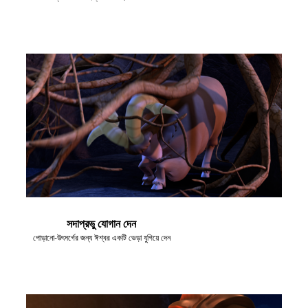
সদাপ্রভু যোগান দেন
পোড়ানো-উৎসর্গের জন্য ঈশ্বর একটি ভেড়া যুগিয়ে দেন