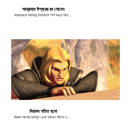
আব্রাহাম ঈশ্বরের রব শোনেন
অব্রাহামকে সদাপ্রভু ইসহাককে স্পর্শ করতে নিষেধ করেন
দিয়াবল পতিত হলো
দিয়াবল আলোর স্বর্গদূত থেকে শয়তানে পরিণত হলো।