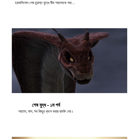
হরমাগিদোন শেষ চূড়ান্ত যুদ্ধে যীশু শয়তানকে পরাজিত করেন।
শেষ যুদ্ধ - ১ম পর্ব
শয়তান, সাপ, সব কিছুর ধ্বংস করার হুমকি দেয়।