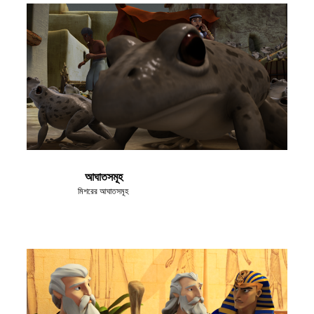
আঘাতসমূহ
মিশরের আঘাতসমূহ