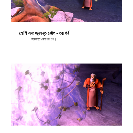
মোশি এবং জ্বলন্ত ঝোপ - ৩য় পর্ব
জ্বলন্ত ঝোপের গল্প।