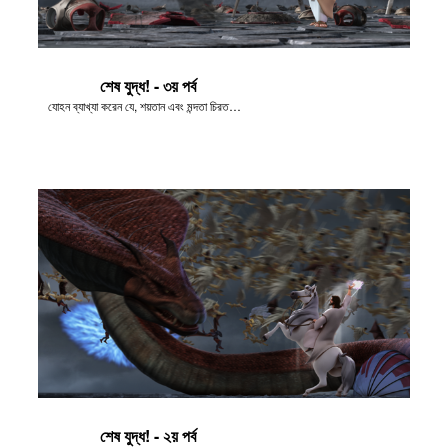
শেষ যুদ্ধ! - ৩য় পর্ব
যোহন ব্যাখ্যা করেন যে, শয়তান এবং মন্দতা চিরতরে ধ্বংস হয়ে গেছে।
শেষ যুদ্ধ! - ২য় পর্ব