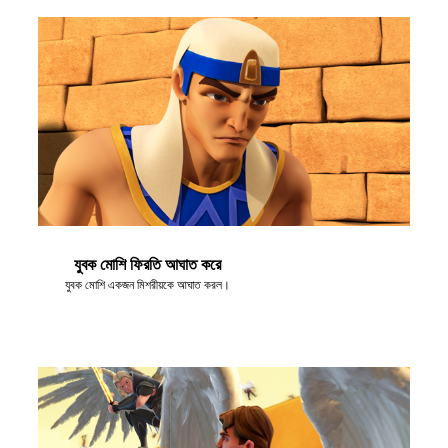
যুবক মোশি ফিরতি আঘাত করে
যুবক মোশি একজন মিশরীয়কে আঘাত করল।