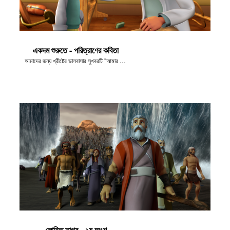
একদম শুরুতে - পরিত্রাণের কবিতা
আমাদের জন্য খ্রীষ্টের ভালবাসার সুখবরটি "আমার লোকদের যেতে দাও!" এর দৃশ্যগুলো থেকে নেওয়া হয়েছে।
লোহিত সাগর - ২য় অংশ