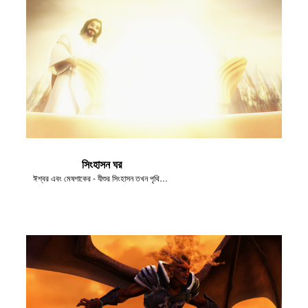
সিংহাসন ঘর
ঈশ্বর এবং মেষশাকের - যীশুর সিংহাসন তখন পৃথিবীতে থাকবে।