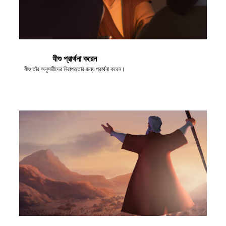
র
বর্তন কর
যীশু প্রার্থনা করেন
যীশু তাঁর অনুসারীদের নিরাপত্তার জন্য প্রার্থনা করেন।