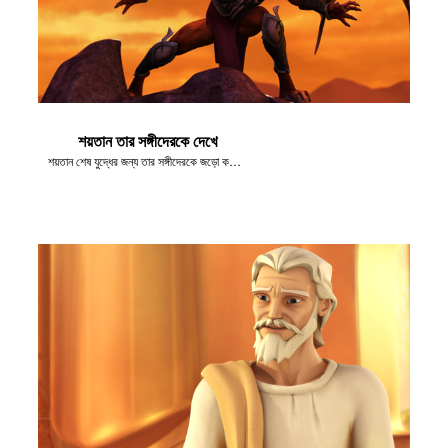
শয়তান তার সঙ্গীদেরকে দেখে
শয়তান শেষ যুদ্ধের জন্য তার সঙ্গীদেরকে জড়ো করে - হরমাগিদোন!