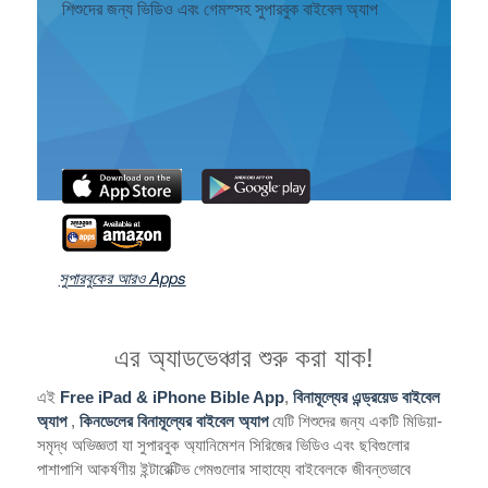
শিশুদের জন্য ভিডিও এবং গেমস্সহ সুপারবুক বাইবেল অ্যাপ
রেজিষ্ট্রার
ভাষা পরিবর্তন কর
সুপারবুকের আরও Apps
এর অ্যাডভেঞ্চার শুরু করা যাক!
এই
Free iPad & iPhone Bible App
,
বিনামূল্যের এন্ড্রয়েড বাইবেল
অ্যাপ
,
কিনডেলের বিনামূল্যের বাইবেল অ্যাপ
যেটি শিশুদের জন্য একটি মিডিয়া-
সমৃদ্ধ অভিজ্ঞতা যা সুপারবুক অ্যানিমেশন সিরিজের ভিডিও এবং ছবিগুলোর
পাশাপাশি আকর্ষণীয় ইন্টারেক্টিভ গেমগুলোর সাহায্যে বাইবেলকে জীবন্তভাবে