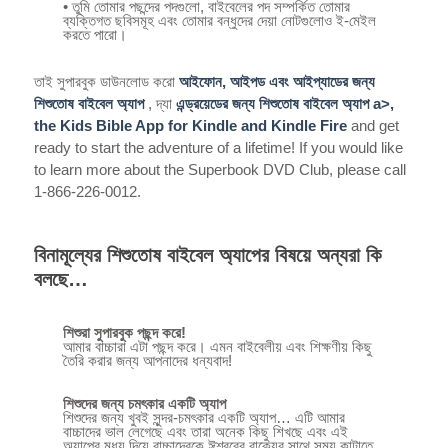
• তুমি তোমার পছন্দের পদগুলো, বাইবেলের পদ সম্পর্কিত তোমার
ব্যক্তিগত ছবিসমূহ এবং তোমার বন্ধুদের দেয়া নোটগুলোও ই-মেইল
করতে পারো।
তাই সুপারবুক ডাউনলোড করো
আইফোন, আইপড এবং আইপ্যাডের জন্য
শিশুতোষ বাইবেল অ্যাপ
, দ্যা
এন্ড্রয়েডের জন্য শিশুতোষ বাইবেল অ্যাপ a>,
the
Kids Bible App for Kindle and Kindle Fire
and get
ready to start the adventure of a lifetime! If you would like
to learn more about the Superbook DVD Club, please call
1-866-226-0012.
বিনামূল্যের শিশুতোষ বাইবেল অ্যাপের বিষয়ে অন্যরা কি
বলছে…
শিশুরা সুপারবুক পছন্দ করে!
আমার বাচ্চারা এটা পছন্দ করে। এমন বাইবেলীয় এবং শিক্ষণীয় কিছু
তৈরি করার জন্য আপনাদের ধন্যবাদ!
শিশুদের জন্য চমৎকার একটি অ্যাপ
শিশুদের জন্য খুবই সুন্দর-চমৎকার একটি অ্যাপ… এটি আমার
বাচ্চাদের ভাল লেগেছে এবং তারা অনেক কিছু শিখছে এবং এই
অ্যাপের মধ্য দিয়ে বাচ্চাদেরকে ঈশ্বরের বাক্যের সাথে সময় কাটাতে