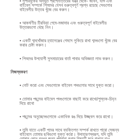
• সুপারবুকের অদ্ভূত প্রশ্নোত্তরের যন্ত্র থেকে- জীবন, যীশু এবং
বাইবেল সম্পর্কে শিশুদের যেসব গুরুত্বপূর্ণ প্রশ্ন রয়েছে সেগুলোর
বাইবেলীয় উত্তর খুঁজে বের করুন।
• আকর্ষণীয় ট্রিভিয়া গেমে-মজাদার এবং গুরুত্বপূর্ণ বাইবেলীয়
উত্তরগুলো বেছে নিন।
• একটি শব্দখোঁজার চ্যালেঞ্জের গেমসে লুকিয়ে রাখা শব্দগুলো খুঁজে বের
করার চেষ্টা করুন।
• শিশুদের উপযোগী সুসমাচারের বার্তা পাবার অভিজ্ঞতা লাভ করুন।
নিজস্বকরণ
• নোট করো এবং সেগুলোকে বাইবেল পদগুলোর সাথে যুক্ত করো।
• তোমার পছন্দের বাইবেল পদগুলোকে বাছাই করে রাখো/পুস্তক-চিহ্ন
দিয়ে রাখো
• পছন্দের অনুচ্ছেদগুলোকে একাধিক রঙ দিয়ে উজ্জ্বল করে রাখো।
• তুমি যাতে একটি পদের সাথে ব্যক্তিগত সম্পর্ক রাখতে পারো সেজন্য
বাইবেলে তোমার ছবিগুলো যুক্ত করো। উদাহারণস্বরূপ, যদি তুমি
তোমার কোন বন্ধুর জন্য প্রার্থনা করার বিষয়টি মনে রাখতে চাও,