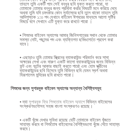
তাহলে তুমি একটি পদে সেই বন্ধুর ছবি যুক্ত করতে পারো, যা
তোমাকে তোমার বন্ধুর জন্য প্রার্থনা করার বিষয়টি মনে করিয়ে দেবে
অথবা তুমি যদি চমৎকার কোন সূর্যাস্তের ছবি তুলে থাকো তাহলে তুমি
আদিপুস্তক ১:৩ পদ যেখানে বাইবেল ঈশ্বরের মাধ্যমে আলো সৃষ্টির
বিষয়ে বলে সেখানে এটি যুক্ত করে রাখতে পারো ।
• শিশুদের বাইবেল অ্যাপের আমার জিনিসপত্রের স্থান থেকে তোমার
সমস্ত নোট, পছন্দের পদ এবং ব্যক্তিগত ছবিগুলোতে প্রবেশ করা
যাবে।
• এছাড়াও তুমি তোমার স্ক্রিনের ব্যাকরাউন্ড পরিবর্তন করে সাদা
অক্ষরের লেখা এবং দারুণ একটি কালো ব্যাকরাউন্ডের জন্য বিভিন্ন
ফন্ট এবং ফন্টের আকার বাছাই করতে পারো এবং হোম স্ক্রীনের
ব্যাকরাউন্ডের ছবি হিসেবে তুমি বিভিন্ন ছবি যেমন স্বর্গ অথবা
যিরূশালেম মন্দিরের ছবি রাখতে পারো।
শিশুদের জন্য সুপারবুক বাইবেল অ্যাপের অন্যান্য বৈশিষ্ট্যসমূহ
• দ্যা
সুপারবুক ফ্রি শিশুতোষ বাইবেল অ্যাপে
বিভিন্ন বাইবেলের
সংস্করণগুলোসহ সহজ বাংলা সংস্করণও রয়েছে।
• একটি খুঁজে দেখার সুবিধা রয়েছে যেটি তোমাকে বাইবেল খুঁজতে
সাহায্য করবে বা শিশুতোষ বাইবেলের বৈশিষ্ট্যগুলো খুঁজে পেতে সাহায্য
করবে।