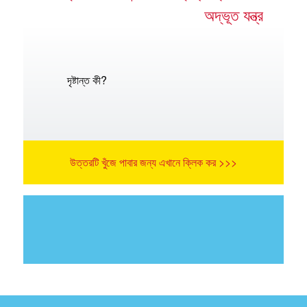
অদ্ভূত যন্ত্র
দৃষ্টান্ত কী?
উত্তরটি খুঁজে পাবার জন্য এখানে ক্লিক কর >>>