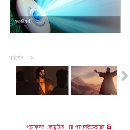
মহাপরীক্ষা!
>
সর্বশেষ
প্রফেসর কোয়ান্টাম এর প্রশ্নউত্তরের &