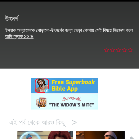
র
উৎসর্গ
বর্তন কর
ইসহাক অব্রাহামকে পোড়ানো-উৎসর্গের জন্য ভেড়া কোথায় সেই বিষয়ে জিজ্ঞেস করল
আদিপুস্তক 22:8
>
এই পর্ব থেকে আরও কিছু