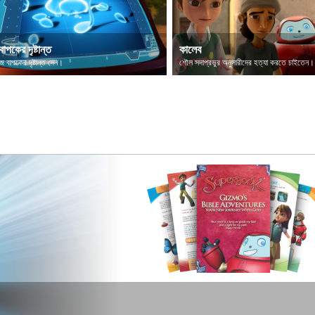
বাপকের দৃষ্টান্ত
কালেব
ীজ বাপকের দৃষ্টান্ত দেন।
শৌল সদাপ্রভুর অনুসারীদের হত্যা করতে চাইতেন।