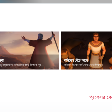
্থা
দানিয়েল বেঁচে আছে
সদাপ্রভু ইস্রায়েলের বংশধরদের কাছে নিজেকে প্রকাশ করলেন
দানিয়েল সিংহের গর্ত থেকে বেঁচে ফিরেছে।
প্রফেসর কোয