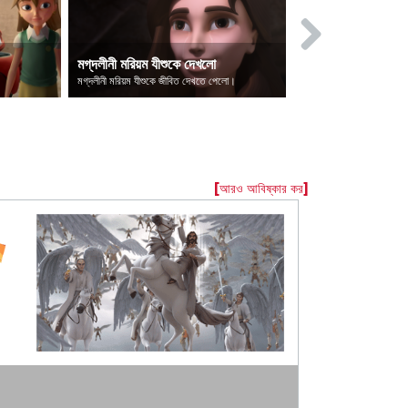
মগ্‌দলীনী মরিয়ম যীশুকে দেখলো
দিয়াবল পতিত হল
মগ্‌দলীনী মরিয়ম যীশুকে জীবিত দেখতে পেলো।
[আরও আবিষ্কার কর]