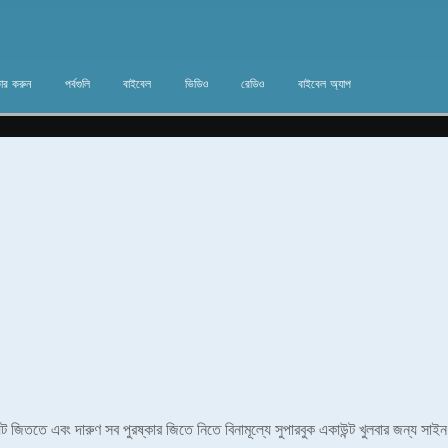
ার করুন
পর্বগুলি
বাইবেল
ভিডিও
রেডিও
বাইবেল অ্যাপ
পয়েন্ট জিততে এবং দারুণ সব পুরষ্কার জিতে নিতে বিনামূল্যে সুপারবুক একাউন্ট খুলবার জন্য সা