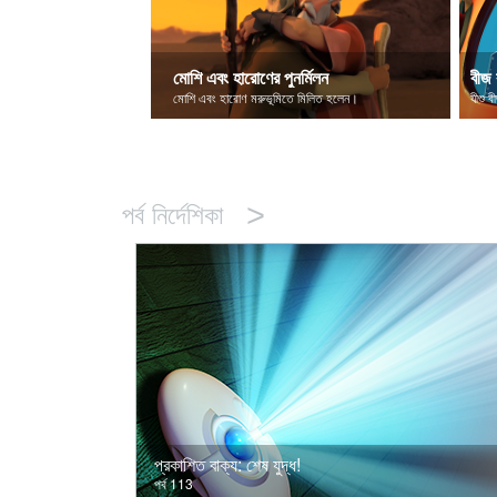
মোশি এবং হারোণের পুনর্মিলন
বীজ 
মোশি এবং হারোণ মরুভূমিতে মিলিত হলেন।
যীশু ব
>
পর্ব নির্দেশিকা
প্রকাশিত বাক্য: শেষ যুদ্ধ!
পর্ব 113