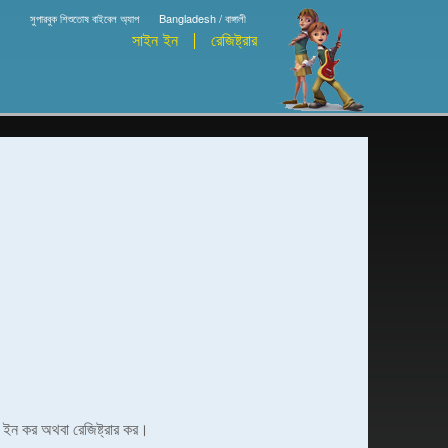
সুপারবুক শিশুতোষ বাইবেল অ্যাপ
Bangladesh / বাঙ্গালী
সাইন ইন
রেজিষ্ট্রার
ইন ইন কর অথবা রেজিষ্ট্রার কর।