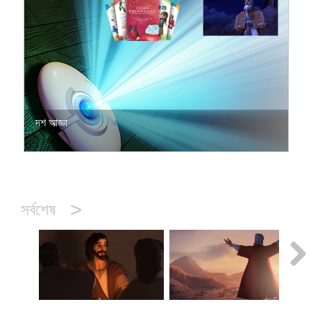
দশ আজ্ঞা
>
সর্বশেষ