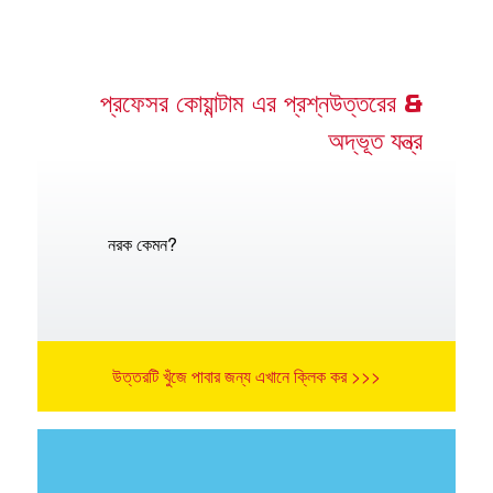
প্রফেসর কোয়ান্টাম এর প্রশ্নউত্তরের &
অদ্ভূত যন্ত্র
নরক কেমন?
উত্তরটি খুঁজে পাবার জন্য এখানে ক্লিক কর >>>