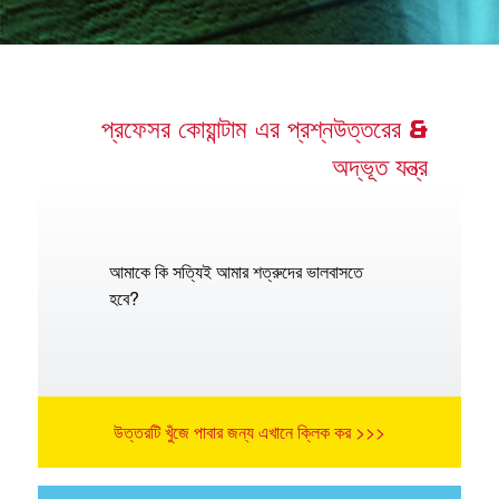
অ্যাপ
 শিশুতোষ বাইবেল অ্যাপ
প্রফেসর কোয়ান্টাম এর প্রশ্নউত্তরের &
অদ্ভূত যন্ত্র
র
বর্তন কর
আমাকে কি সত্যিই আমার শত্রুদের ভালবাসতে
হবে?
উত্তরটি খুঁজে পাবার জন্য এখানে ক্লিক কর >>>