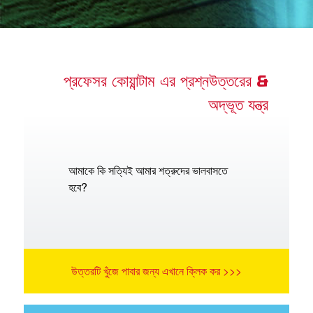
অ্যাপ
 শিশুতোষ বাইবেল অ্যাপ
প্রফেসর কোয়ান্টাম এর প্রশ্নউত্তরের &
অদ্ভূত যন্ত্র
র
বর্তন কর
আমাকে কি সত্যিই আমার শত্রুদের ভালবাসতে
হবে?
উত্তরটি খুঁজে পাবার জন্য এখানে ক্লিক কর >>>