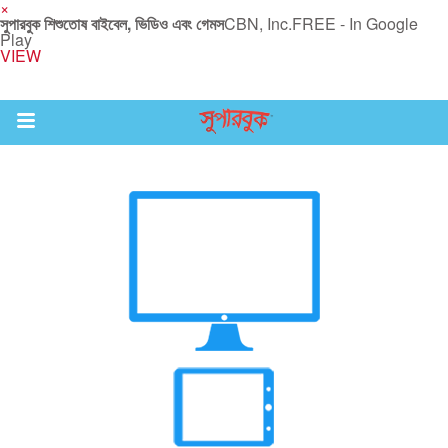
×
সুপারবুক শিশুতোষ বাইবেল, ভিডিও এবং গেমস
CBN, Inc.
FREE - In Google
Play
VIEW
Return to Content
র করুন