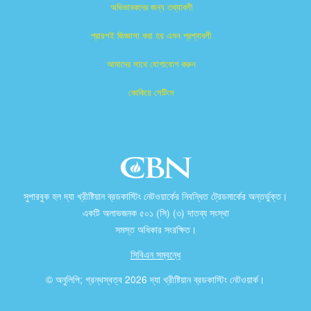
অভিভাবকদের জন্য তথ্যাবলী
প্রায়শই জিজ্ঞাসা করা হয় এমন প্রশ্নাবলী
আমাদের সাথে যোগাযোগ করুন
কোকিয়ে সেটিংস
সুপারবুক হল দ্যা খ্রীষ্টিয়ান ব্রডকাস্টিং নেটওয়ার্কের নিবন্ধিত ট্রেডমার্কের অন্তর্ভুক্ত।
একটি অলাভজনক ৫০১ (সি) (৩) দাতব্য সংস্থা
সমস্ত অধিকার সংরক্ষিত।
সিবিএন সম্বন্ধে
© অনুলিপি; গ্রন্থস্বত্ব 2026 দ্যা খ্রীষ্টিয়ান ব্রডকাস্টিং নেটওয়ার্ক।