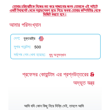
অ্যাপ
তোমার চরিত্রটিকে নিজের মত করে সাজানোর জন্য তোমাকে এই সাইটে
একটি ট্যাবলেট থেকে ল্যান্ডস্কেপ মুডে গিয়ে অথবা তোমার কম্পিউটার থেকে
 শিশুতোষ বাইবেল অ্যাপ
ভিজিট করতে হবে।
আমার পরিসংখ্যান
র
যুক্তরাষ্ট্র
দেশ:
বর্তন কর
500
সুপার পয়েন্টস:
ঘুঘু অনুসন্ধান
সর্বশেষ গেম খেলা হয়েছে:
প্রফেসর কোয়ান্টাম এর প্রশ্নউত্তরের &
অদ্ভূত যন্ত্র
আমি যদি কোন কিছু নিয়ে দিব্যি দেই, তাহলে আমি