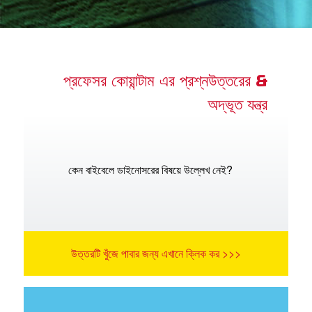
অ্যাপ
 শিশুতোষ বাইবেল অ্যাপ
প্রফেসর কোয়ান্টাম এর প্রশ্নউত্তরের &
অদ্ভূত যন্ত্র
র
বর্তন কর
কেন বাইবেলে ডাইনোসরের বিষয়ে উল্লেখ নেই?
উত্তরটি খুঁজে পাবার জন্য এখানে ক্লিক কর >>>