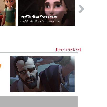
মগ্‌দলীনী মরিয়ম যীশুকে দেখলো
দিয়াবল পতিত হল
মগ্‌দলীনী মরিয়ম যীশুকে জীবিত দেখতে পেলো।
[আরও আবিষ্কার কর]