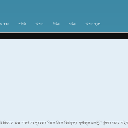
ার করুন
পর্বগুলি
বাইবেল
ভিডিও
রেডিও
বাইবেল অ্যাপ
পয়েন্ট জিততে এবং দারুণ সব পুরষ্কার জিতে নিতে বিনামূল্যে সুপারবুক একাউন্ট খুলবার জন্য সা