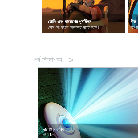
মোশি এবং হারোণের পুনর্মিলন
বীজ 
মোশি এবং হারোণ মরুভূমিতে মিলিত হলেন।
যীশু ব
>
পর্ব নির্দেশিকা
দামেস্কের পথ
পর্ব 112