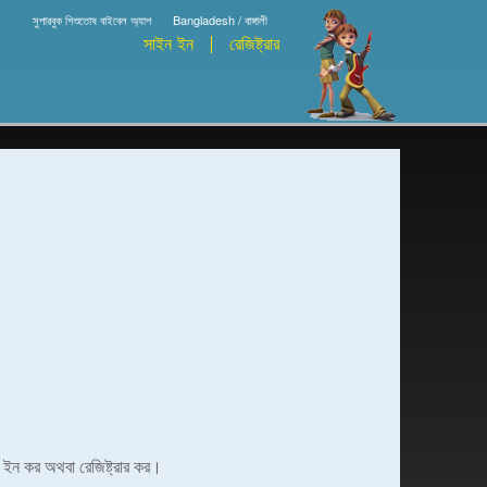
সুপারবুক শিশুতোষ বাইবেল অ্যাপ
Bangladesh / বাঙ্গালী
সাইন ইন
রেজিষ্ট্রার
ইন ইন কর অথবা রেজিষ্ট্রার কর।