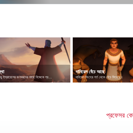
্থা
দানিয়েল বেঁচে আছে
সদাপ্রভু ইস্রায়েলের বংশধরদের কাছে নিজেকে প্রকাশ করলেন
দানিয়েল সিংহের গর্ত থেকে বেঁচে ফিরেছে।
প্রফেসর কোয