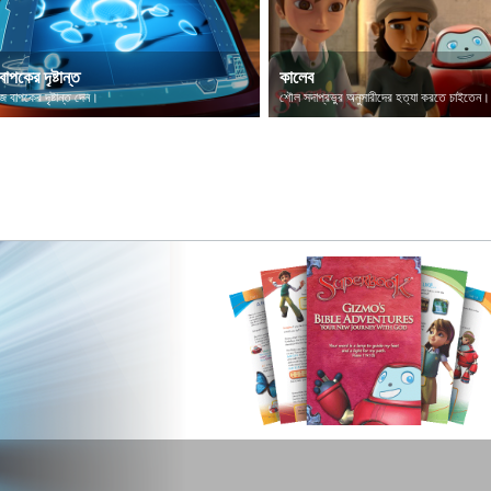
বাপকের দৃষ্টান্ত
কালেব
ীজ বাপকের দৃষ্টান্ত দেন।
শৌল সদাপ্রভুর অনুসারীদের হত্যা করতে চাইতেন।