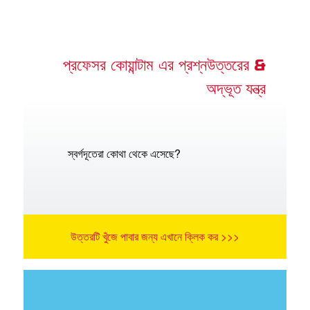
প্রফেসর কোয়ান্টাম এর প্রশ্নউত্তরের &
অদ্ভূত যন্ত্র
স্বর্গদূতেরা কোথা থেকে এসেছে?
উত্তরটি খুঁজে পাবার জন্য এখানে ক্লিক কর >>>