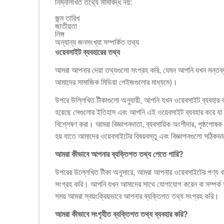
নিম্নলিখিত তথ্যে সীমাবদ্ধ নয়:
জন্ম তারিখ
জাতীয়তা
লিঙ্গ
অন্যান্য জনসংখ্যা সম্পর্কিত তথ্য
ওয়েবসাইট ব্যবহারের তথ্য
আমরা আপনার দেয়া তথ্যগুলো সংগ্রহ করি, যেমন আপনি যখন মন্তব্
আমাদের সামাজিক মিডিয়া পেইজগুলোর মাধ্যমে)।
উপরে উল্লিখিত টীকাগুলো অনুযায়ী, আপনি যখন ওয়েবসাইট ব্যবহার 
হয়েছে সেগুলোর ইতিহাস এবং আপনি এই ওয়েবসাইট ব্যবহার করে যা যা
বিশ্লেষণ করা। আমরা বিজ্ঞাপনদাতা, ব্যবসায়িক অংশীদার, পৃষ্ঠপোষক
হয় যাতে আমাদের ওয়েবসাইটের বিষয়বস্তু এবং বিজ্ঞাপনগুলো সঠ
আমরা কীভাবে আপনার ব্যক্তিগত তথ্য পেতে পারি?
উপরের উল্লেখিত টীকা অনুসারে, আমরা আপনার ওয়েবসাইটের পণ্য 
সংগ্রহ করি। আপনি যখন আমাদের সাথে যোগাযোগ করেন বা সম্পর্ক স
সময় আমরা স্বয়ংক্রিয়ভাবে আপনার ব্যক্তিগত তথ্য সংগ্রহ করি।
আমরা কীভাবে সংগৃহীত ব্যক্তিগত তথ্য ব্যবহার করি?