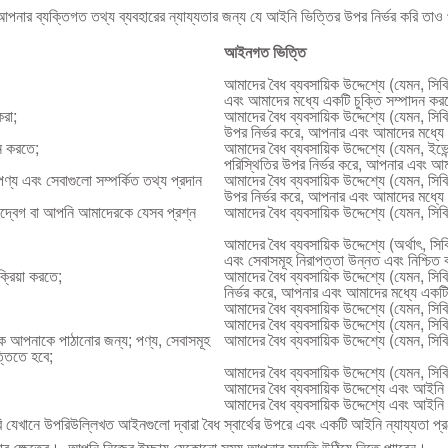
আপনার ব্যক্তিগত তথ্য ব্যবহারের ন্যায্যতার জন্য যে আইনি ভিত্তির উপর নির্ভর করি তাও
আইনগত ভিত্তি
আমাদের বৈধ ব্যবসায়িক উদ্দেশ্যে (যেমন, সি
এবং আমাদের মধ্যে একটি চুক্তি সম্পাদন কর
করা;
আমাদের বৈধ ব্যবসায়িক উদ্দেশ্যে (যেমন, সি
উপর নির্ভর করে, আপনার এবং আমাদের মধ্যে 
ধন করতে;
আমাদের বৈধ ব্যবসায়িক উদ্দেশ্যে (যেমন, ইভ
পরিস্থিতির উপর নির্ভর করে, আপনার এবং আমা
্য এবং সেবাগুলো সম্পর্কিত তথ্য প্রদান
আমাদের বৈধ ব্যবসায়িক উদ্দেশ্যে (যেমন, সি
উপর নির্ভর করে, আপনার এবং আমাদের মধ্যে 
দ্বেগ বা আপনি আমাদেরকে যেসব প্রশ্ন
আমাদের বৈধ ব্যবসায়িক উদ্দেশ্যে (যেমন, সিব
আমাদের বৈধ ব্যবসায়িক উদ্দেশ্যে (অর্থাৎ, 
এবং সেবাসমূহ নিরাপত্তা উন্নত এবং নিশ্চিত 
্রিয়া করতে;
আমাদের বৈধ ব্যবসায়িক উদ্দেশ্যে (যেমন, সি
নির্ভর করে, আপনার এবং আমাদের মধ্যে একটি 
আমাদের বৈধ ব্যবসায়িক উদ্দেশ্যে (যেমন, সিব
আমাদের বৈধ ব্যবসায়িক উদ্দেশ্যে (যেমন, সিব
ে আপনাকে পাঠানোর জন্য; পণ্য, সেবাসমূহ
আমাদের বৈধ ব্যবসায়িক উদ্দেশ্যে (যেমন, সি
্তিতে হবে;
আমাদের বৈধ ব্যবসায়িক উদ্দেশ্যে (যেমন, সি
আমাদের বৈধ ব্যবসায়িক উদ্দেশ্যে এবং আইন
আমাদের বৈধ ব্যবসায়িক উদ্দেশ্যে এবং আইন
ানে উপরিউল্লিখত আইনগুলো দ্বারা বৈধ স্বার্থের উপরে এবং একটি আইনি ন্যায্যতা প্রয়োজন
রার ক্ষেত্রে। আপনি নিজের ইচ্ছায় যেকোনো সময় আপনার সম্মতি উঠিয়ে নিতে পাারেন।