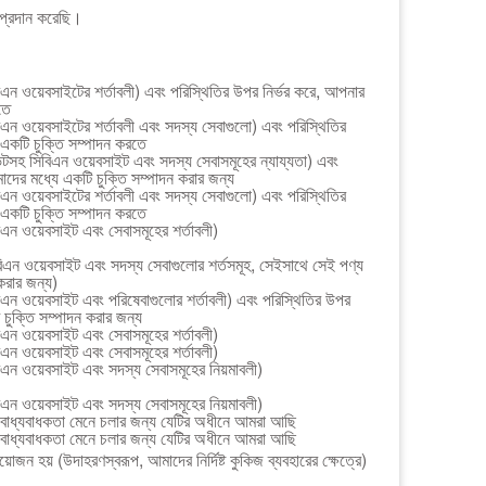
 প্রদান করেছি।
বিএন ওয়েবসাইটের শর্তাবলী) এবং পরিস্থিতির উপর নির্ভর করে, আপনার
তে
বিএন ওয়েবসাইটের শর্তাবলী এবং সদস্য সেবাগুলো) এবং পরিস্থিতির
একটি চুক্তি সম্পাদন করতে
েন্টসহ সিবিএন ওয়েবসাইট এবং সদস্য সেবাসমূহের ন্যায্যতা) এবং
দের মধ্যে একটি চুক্তি সম্পাদন করার জন্য
বিএন ওয়েবসাইটের শর্তাবলী এবং সদস্য সেবাগুলো) এবং পরিস্থিতির
একটি চুক্তি সম্পাদন করতে
িএন ওয়েবসাইট এবং সেবাসমূহের শর্তাবলী)
সিবিএন ওয়েবসাইট এবং সদস্য সেবাগুলোর শর্তসমূহ, সেইসাথে সেই পণ্য
করার জন্য)
বিএন ওয়েবসাইট এবং পরিষেবাগুলোর শর্তাবলী) এবং পরিস্থিতির উপর
চুক্তি সম্পাদন করার জন্য
িএন ওয়েবসাইট এবং সেবাসমূহের শর্তাবলী)
িএন ওয়েবসাইট এবং সেবাসমূহের শর্তাবলী)
বিএন ওয়েবসাইট এবং সদস্য সেবাসমূহের নিয়মাবলী)
বিএন ওয়েবসাইট এবং সদস্য সেবাসমূহের নিয়মাবলী)
ি বাধ্যবাধকতা মেনে চলার জন্য যেটির অধীনে আমরা আছি
ি বাধ্যবাধকতা মেনে চলার জন্য যেটির অধীনে আমরা আছি
 হয় (উদাহরণস্বরূপ, আমাদের নির্দিষ্ট কুকিজ ব্যবহারের ক্ষেত্রে)