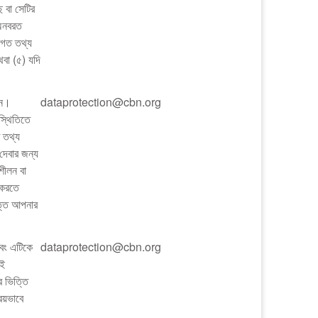
ে বা সেটির
 অনবরত
িগত তথ্য
বা (৫) যদি
েন।
dataprotection@cbn.org
স্থিতিতে
 তথ্য
দেবার জন্য
শীলন বা
 করতে
ত্তি আপনার
বং এটিকে
dataprotection@cbn.org
এই
র ভিত্তি
িয়ভাবে