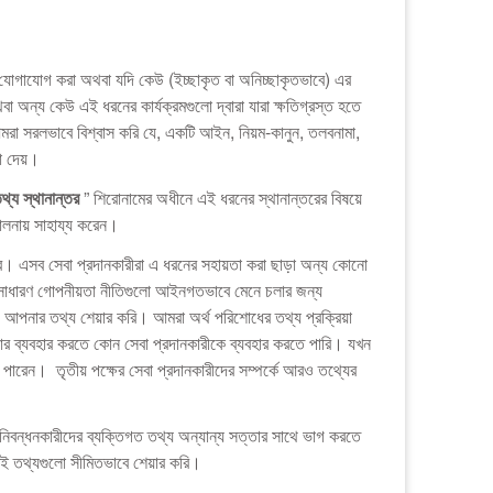
, যোগাযোগ করা অথবা যদি কেউ (ইচ্ছাকৃত বা অনিচ্ছাকৃতভাবে) এর
া অন্য কেউ এই ধরনের কার্যক্রমগুলো দ্বারা যারা ক্ষতিগ্রস্ত হতে
মরা সরলভাবে বিশ্বাস করি যে, একটি আইন, নিয়ম-কানুন, তলবনামা,
ড়া দেয়।
থ্য স্থানান্তর
” শিরোনামের অধীনে এই ধরনের স্থানান্তরের বিষয়ে
লনায় সাহায্য করেন।
রে। এসব সেবা প্রদানকারীরা এ ধরনের সহায়তা করা ছাড়া অন্য কোনো
িত সাধারণ গোপনীয়তা নীতিগুলো আইনগতভাবে মেনে চলার জন্য
ে আপনার তথ্য শেয়ার করি। আমরা অর্থ পরিশোধের তথ্য প্রক্রিয়া
্যার ব্যবহার করতে কোন সেবা প্রদানকারীকে ব্যবহার করতে পারি। যখন
ারেন। তৃতীয় পক্ষের সেবা প্রদানকারীদের সম্পর্কে আরও তথ্যের
িবন্ধনকারীদের ব্যক্তিগত তথ্য অন্যান্য সত্তার সাথে ভাগ করতে
েই তথ্যগুলো সীমিতভাবে শেয়ার করি।