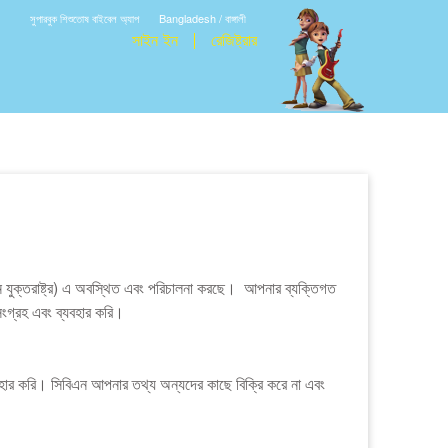
সুপারবুক শিশুতোষ বাইবেল অ্যাপ
Bangladesh / বাঙ্গালী
সাইন ইন
রেজিষ্ট্রার
(মার্কিন যুক্তরাষ্ট্র) এ অবস্থিত এবং পরিচালনা করছে। আপনার ব্যক্তিগত
 সংগ্রহ এবং ব্যবহার করি।
্যবহার করি। সিবিএন আপনার তথ্য অন্যদের কাছে বিক্রি করে না এবং