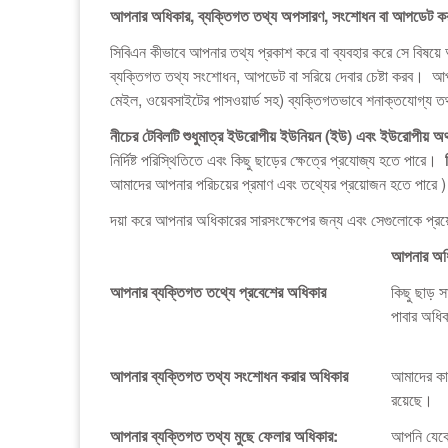
আপনার অধিকার, ব্যক্তিগত তথ্য অপসারণ, সংশোধন বা আপডেট ক
সিবিএন কীভাবে আপনার তথ্য প্রকাশ করে বা ব্যবহার করে সে বিষয়ে
ব্যক্তিগত তথ্য সংশোধন, আপডেট বা সরিয়ে দেবার চেষ্টা করব। আপ
মেইল, ওয়েবসাইটের পাসওয়ার্ড সহ) ব্যক্তিগতভাবে শনাক্তযোগ্য তথ
নীচের টেবিলটি শুধুমাত্র ইউরোপীয় ইউনিয়ন (ইউ) এবং ইউরোপীয় অ
নির্দিষ্ট পরিস্থিতিতে এবং কিছু ছাড়ের ক্ষেত্রে প্রযোজ্য হতে পারে।
আমাদের আপনার পরিচয়ের প্রমাণ এবং তথ্যের প্রয়োজন হতে পারে
দয়া করে আপনার অধিকারের সারসংক্ষেপের জন্য এবং সেগুলোকে প্রয
আপনার অধি
আপনার ব্যক্তিগত তথ্যে প্রবেশের অধিকার
কিছু ছাড় 
পাবার অধি
আপনার ব্যক্তিগত তথ্য সংশোধন করার অধিকার
আমাদের কা
রয়েছে।
আপনার ব্যক্তিগত তথ্য মুছে ফেলার অধিকার:
আপনি যেকো