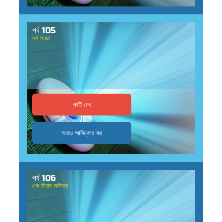
পর্ব 105
দশ আজ্ঞা
পর্বটি দেখ
আরও আবিষ্কার কর
পর্ব 106
এক বিশাল অভিযান