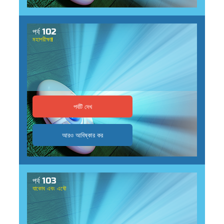
র
পর্ব 102
মহাপরীক্ষা!
বর্তন কর
পর্বটি দেখ
আরও আবিষ্কার কর
পর্ব 103
যাকোব এবং এষৌ