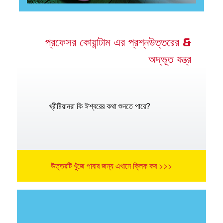
প্রফেসর কোয়ান্টাম এর প্রশ্নউত্তরের &
অদ্ভূত যন্ত্র
খ্রীষ্টিয়ানরা কি ঈশ্বরের কথা শুনতে পারে?
উত্তরটি খুঁজে পাবার জন্য এখানে ক্লিক কর >>>