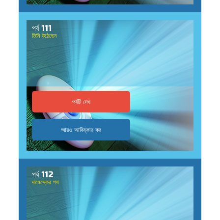
পর্ব 111
তিনি উঠেছেন
পর্বটি দেখ
আরও আবিষ্কার কর
পর্ব 112
দামেস্কের পথ