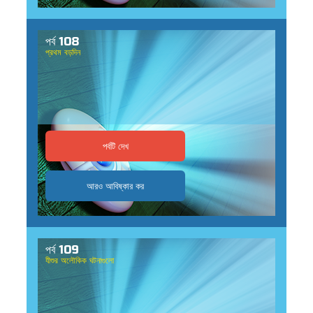
পর্ব 108
প্রথম বড়দিন
পর্বটি দেখ
আরও আবিষ্কার কর
পর্ব 109
যীশুর অলৌকিক ঘটনাগুলো