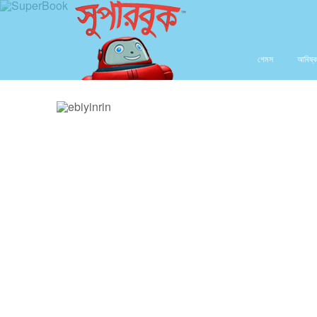
গেমস
আবিষ্ক