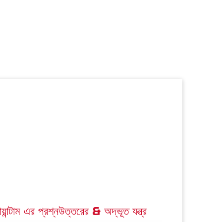
়ান্টাম এর প্রশ্নউত্তরের & অদ্ভূত যন্ত্র