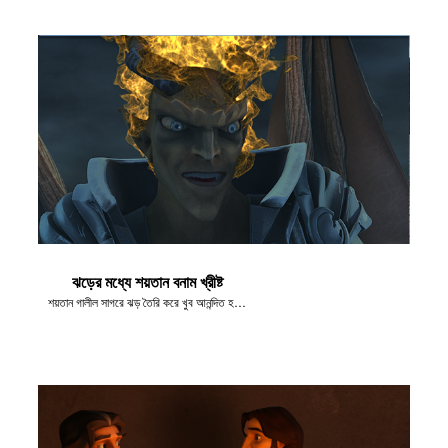
ঝড়ের মধ্যে শয়তান বনাম খ্রীষ্ট
শয়তান গালীল সাগরে ঝড় তৈরি করে খুব আনন্দিত হচ্ছিল।