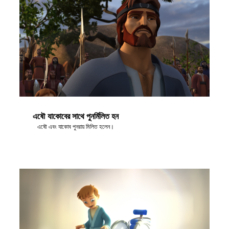
এষৌ যাকোবের সাথে পুনর্মিলিত হন
এষৌ এবং যাকোব পুনরায় মিলিত হলেন।