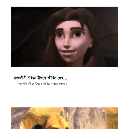
মগ্‌দলীনী মরিয়ম যীশুকে জীবিত দেখতে পেলো
মগ্‌দলীনী মরিয়ম যীশুকে জীবিত দেখতে পেলো।