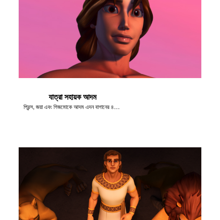
যাত্রা সহায়ক আদম
প্রিন্স, জয়া এবং গিজমোকে আদম এদন বাগানের ৪টি নদী ঘুরিয়ে দেখালেন।