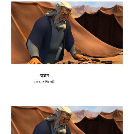
হরোণ
হারুন, মোশির ভাই