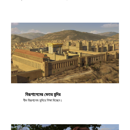
যিরূশালেমের ভেতর মন্দির
যীশু যিরূশালেম মন্দিরে শিক্ষা দিচ্ছেন।