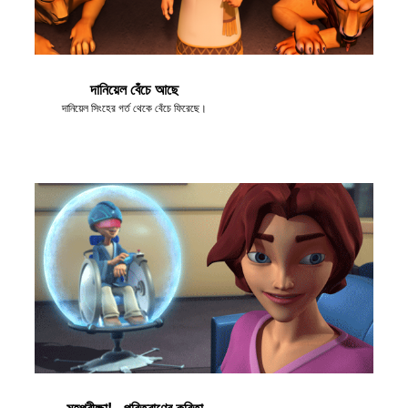
দানিয়েল বেঁচে আছে
দানিয়েল সিংহের গর্ত থেকে বেঁচে ফিরেছে।
মহপরীক্ষা! - পরিত্রাণের কবিতা