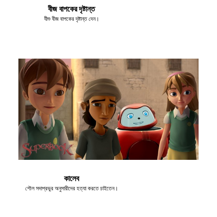
বীজ বাপকের দৃষ্টান্ত
যীশু বীজ বাপকের দৃষ্টান্ত দেন।
কালেব
শৌল সদাপ্রভুর অনুসারীদের হত্যা করতে চাইতেন।