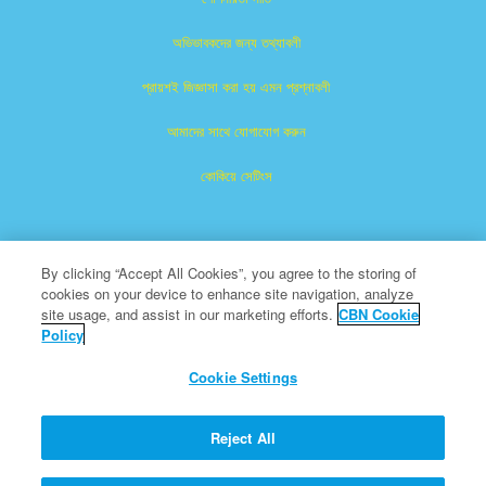
অভিভাবকদের জন্য তথ্যাবলী
প্রায়শই জিজ্ঞাসা করা হয় এমন প্রশ্নাবলী
আমাদের সাথে যোগাযোগ করুন
কোকিয়ে সেটিংস
By clicking “Accept All Cookies”, you agree to the storing of
cookies on your device to enhance site navigation, analyze
site usage, and assist in our marketing efforts.
CBN Cookie
Policy
সুপারবুক হল দ্যা খ্রীষ্টিয়ান ব্রডকাস্টিং নেটওয়ার্কের নিবন্ধিত ট্রেডমার্কের অন্তর্ভুক্ত।
একটি অলাভজনক ৫০১ (সি) (৩) দাতব্য সংস্থা
Cookie Settings
সমস্ত অধিকার সংরক্ষিত।
সিবিএন সম্বন্ধে
Reject All
© অনুলিপি; গ্রন্থস্বত্ব 2026 দ্যা খ্রীষ্টিয়ান ব্রডকাস্টিং নেটওয়ার্ক।