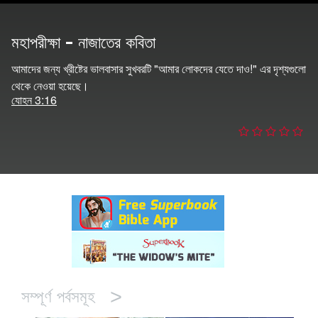
র
মহাপরীক্ষা - নাজাতের কবিতা
বর্তন কর
আমাদের জন্য খ্রীষ্টের ভালবাসার সুখবরটি "আমার লোকদের যেতে দাও!" এর দৃশ্যগুলো
থেকে নেওয়া হয়েছে।
যোহন 3:16
>
সম্পূর্ণ পর্বসমূহ