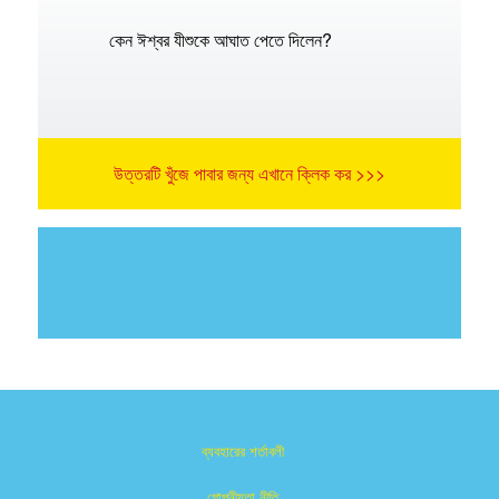
কেন ঈশ্বর যীশুকে আঘাত পেতে দিলেন?
উত্তরটি খুঁজে পাবার জন্য এখানে ক্লিক কর >>>
ব্যবহারের শর্তাবলী
গোপনীয়তা নীতি