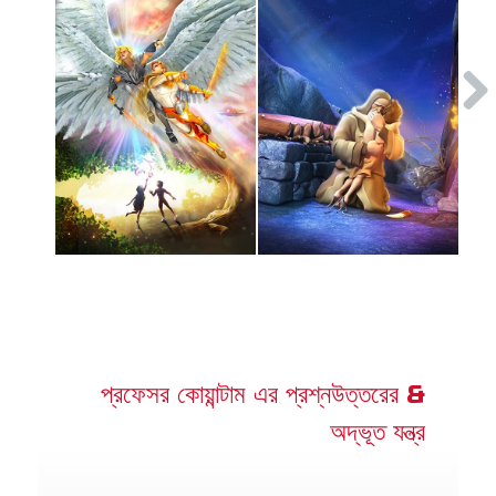
প্রফেসর কোয়ান্টাম এর প্রশ্নউত্তরের &
অদ্ভূত যন্ত্র