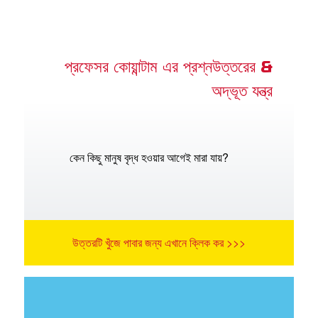
প্রফেসর কোয়ান্টাম এর প্রশ্নউত্তরের &
অদ্ভূত যন্ত্র
কেন কিছু মানুষ বৃদ্ধ হওয়ার আগেই মারা যায়?
উত্তরটি খুঁজে পাবার জন্য এখানে ক্লিক কর >>>